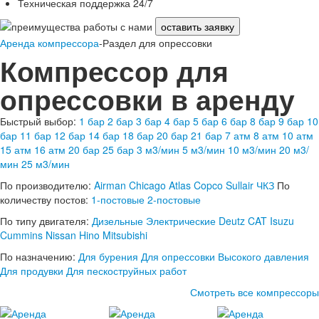
Техническая поддержка 24/7
оставить заявку
Аренда компрессора
-Раздел для опрессовки
Компрессор для
опрессовки в аренду
Быстрый выбор:
1 бар
2 бар
3 бар
4 бар
5 бар
6 бар
8 бар
9 бар
10
бар
11 бар
12 бар
14 бар
18 бар
20 бар
21 бар
7 атм
8 атм
10 атм
15 атм
16 атм
20 бар
25 бар
3 м3/мин
5 м3/мин
10 м3/мин
20 м3/
мин
25 м3/мин
По производителю:
Airman
Chicago
Atlas Copco
Sullair
ЧКЗ
По
количеству постов:
1-постовые
2-постовые
По типу двигателя:
Дизельные
Электрические
Deutz
CAT
Isuzu
Cummins
Nissan
Hino
Mitsubishi
По назначению:
Для бурения
Для опрессовки
Высокого давления
Для продувки
Для пескоструйных работ
Смотреть все компрессоры