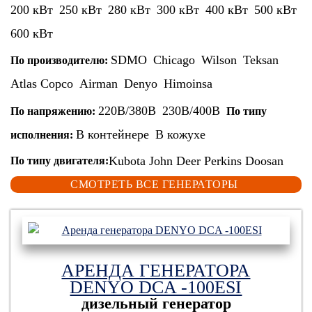
200 кВт
250 кВт
280 кВт
300 кВт
400 кВт
500 кВт
600 кВт
SDMO
Chicago
Wilson
Teksan
По производителю:
Atlas Copco
Airman
Denyo
Himoinsa
220В/380В
230В/400В
По напряжению:
По типу
В контейнере
В кожухе
исполнения:
Kubota
John Deer
Perkins
Doosan
По типу двигателя:
СМОТРЕТЬ ВСЕ ГЕНЕРАТОРЫ
АРЕНДА ГЕНЕРАТОРА
DENYO DCA -100ESI
дизельный генератор