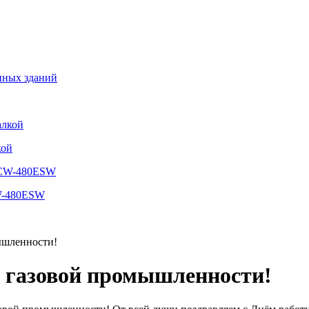
нных зданий
кой
CW-480ESW
ышленности!
и газовой промышленности!